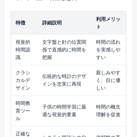
利用メリッ
特徴
詳細説明
ト
視覚的
文字盤と針の位置関
時間の流れ
時間認
係で直感的に時間を
を実感しや
識
把握
すい
クラシ
親しみやす
伝統的な時計のデザ
カルデ
く、目に優
インを忠実に再現
ザイン
しい
時間教
子供の時間学習に最
時間の概念
育ツー
適な視覚的要素
理解を促進
ル
正確な